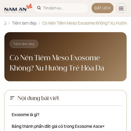
Bỏ
ĐẶT LỊCH
qua
nội
 chủ
/
Tiêm làm đẹp
/
Có Nên Tiêm Meso Exosome Không? Xu Hướng T
dung
Tiêm làm đẹp
Có Nên Tiêm Meso Exosome
Không? Xu Hướng Trẻ Hóa Da
Nội dung bài viết
Exosome là gì?
Bảng thành phần đắt giá có trong Exosome Asce+