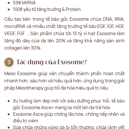
598 MiRNA
1008 yếu tố tăng trưởng & Protein
Cấu tạo bên trong tế bào gốc Exosome chứa DNA, RNA,
microRNA và nhiều chất tăng trưởng tế bào EGF, IGF, HGF,
VEGF, FGF … Sản phẩm chứa tới 15 tỷ vì hạt Exosome làm
tăng độ dày của da lên 20% và tăng khả năng sản sinh
collagen lên 30%.
Tác dụng của Exosome?
Meso Exosome giúp vận chuyển thành phần hoạt chất
nhanh hơn, sâu hơn và hiệu quả hơn, ứng dụng trong giải
pháp Mesotherapy giúp tối đa hóa hiệu quả trị liệu.
Xu hướng làm đẹp mới với siêu dưỡng phục hồi, tế bào
gốc Exosome Asce+ mang lại một làn da trẻ hóa
Exosome Asce giúp chống lão hóa, chống nếp nhăn và
điều trị viêm
Sửa chữa những vùng da bị tổn thương, chữa lành vết