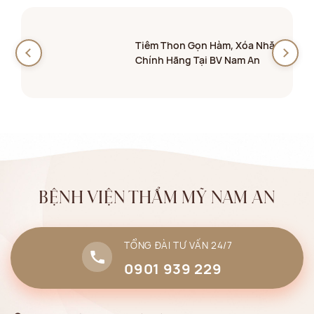
Tiêm Thon Gọn Hàm, Xóa Nhăn
Chính Hãng Tại BV Nam An
BỆNH VIỆN THẨM MỸ NAM AN
TỔNG ĐÀI TƯ VẤN 24/7
0901 939 229