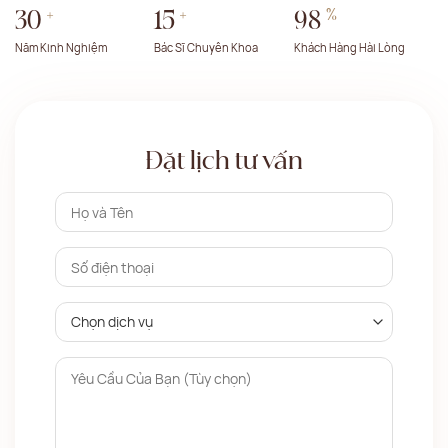
+
+
%
30
15
98
Năm Kinh Nghiệm
Bác Sĩ Chuyên Khoa
Khách Hàng Hài Lòng
Đặt lịch tư vấn