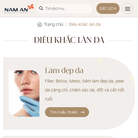
Bỏ
ĐẶT LỊCH
qua
nội
Trang chủ
/
Điêu khắc làn da
dung
ĐIÊU KHẮC LÀN DA
Làm đẹp da
Filler, Botox, Meso, tiêm làm đẹp da, peel
da căng chỉ, chăm sóc da, đốt và cắt nốt
ruồi
Tìm hiểu thêm