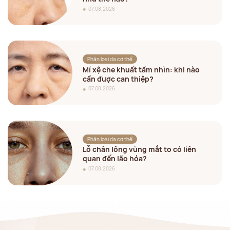
07.08.2026
Phân loại da cơ thể
Mí xệ che khuất tầm nhìn: khi nào
cần được can thiệp?
07.08.2026
Phân loại da cơ thể
Lỗ chân lông vùng mắt to có liên
quan đến lão hóa?
07.08.2026