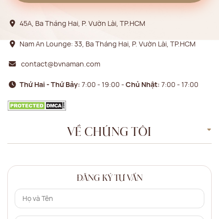
45A, Ba Tháng Hai, P. Vườn Lài, TP.HCM
Nam An Lounge: 33, Ba Tháng Hai, P. Vườn Lài, TP.HCM
contact@bvnaman.com
Thứ Hai - Thứ Bảy:
7:00 - 19:00 -
Chủ Nhật:
7:00 - 17:00
VỀ CHÚNG TÔI
ĐĂNG KÝ TƯ VẤN