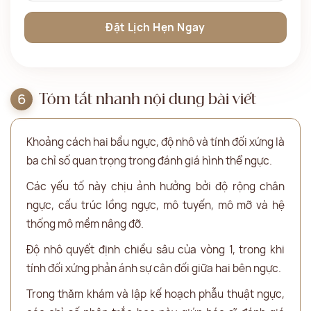
Tóm tắt nhanh nội dung bài viết
Khoảng cách hai bầu ngực, độ nhô và tính đối xứng là
ba chỉ số quan trọng trong đánh giá hình thể ngực.
Các yếu tố này chịu ảnh hưởng bởi độ rộng chân
ngực, cấu trúc lồng ngực, mô tuyến, mô mỡ và hệ
thống mô mềm nâng đỡ.
Độ nhô quyết định chiều sâu của vòng 1, trong khi
tính đối xứng phản ánh sự cân đối giữa hai bên ngực.
Trong thăm khám và lập kế hoạch phẫu thuật ngực,