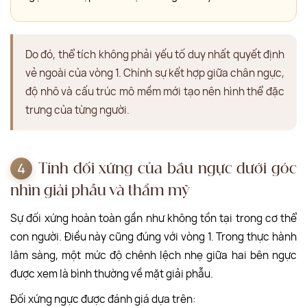
Do đó, thể tích không phải yếu tố duy nhất quyết định
vẻ ngoài của vòng 1. Chính sự kết hợp giữa chân ngực,
độ nhô và cấu trúc mô mềm mới tạo nên hình thể đặc
trưng của từng người.
Tính đối xứng của bầu ngực dưới góc
nhìn giải phẫu và thẩm mỹ
Sự đối xứng hoàn toàn gần như không tồn tại trong cơ thể
con người. Điều này cũng đúng với vòng 1. Trong thực hành
lâm sàng, một mức độ chênh lệch nhẹ giữa hai bên ngực
được xem là bình thường về mặt giải phẫu.
Đối xứng ngực được đánh giá dựa trên: