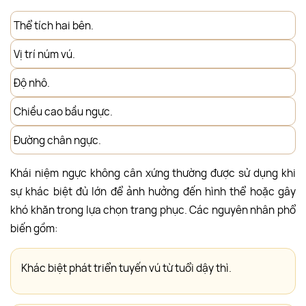
Thể tích hai bên.
Vị trí núm vú.
Độ nhô.
Chiều cao bầu ngực.
Đường chân ngực.
Khái niệm ngực không cân xứng thường được sử dụng khi
sự khác biệt đủ lớn để ảnh hưởng đến hình thể hoặc gây
khó khăn trong lựa chọn trang phục. Các nguyên nhân phổ
biến gồm:
Khác biệt phát triển tuyến vú từ tuổi dậy thì.