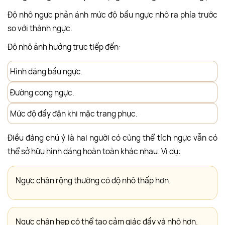
Độ nhô ngực phản ánh mức độ bầu ngực nhô ra phía trước
so với thành ngực.
Độ nhô ảnh hưởng trực tiếp đến:
Hình dáng bầu ngực.
Đường cong ngực.
Mức độ đầy đặn khi mặc trang phục.
Điều đáng chú ý là hai người có cùng thể tích ngực vẫn có
thể sở hữu hình dáng hoàn toàn khác nhau. Ví dụ:
Ngực chân rộng thường có độ nhô thấp hơn.
Ngực chân hẹp có thể tạo cảm giác đầy và nhô hơn.