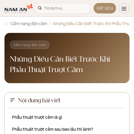
Bỏ
ĐẶT LỊCH
qua
nội
chủ
/
Cẩm nang độn cằm
/
Những Điều Cần Biết Trước Khi Phẫu Thuậ
dung
Cẩm nang độn cằm
Những Điều Cần Biết Trước Khi
Phẫu Thuật Trượt Cằm
Nội dung bài viết
Phẫu thuật trượt cằm là gì
Phẫu thuật trượt cằm sau bao lâu thì lành?