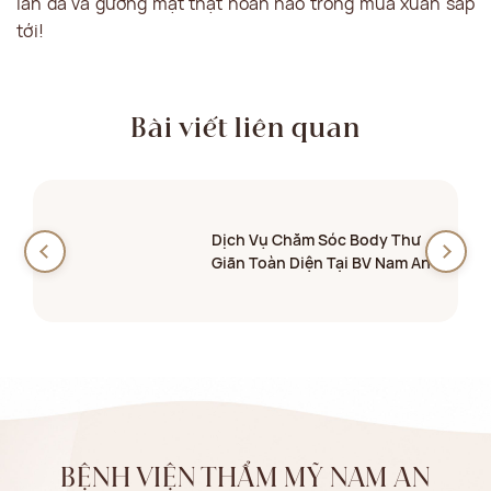
làn da và gương mặt thật hoàn hảo trong mùa xuân sắp
tới!
Bài viết liên quan
Dịch Vụ Chăm Sóc Body Thư
Giãn Toàn Diện Tại BV Nam An
BỆNH VIỆN THẨM MỸ NAM AN