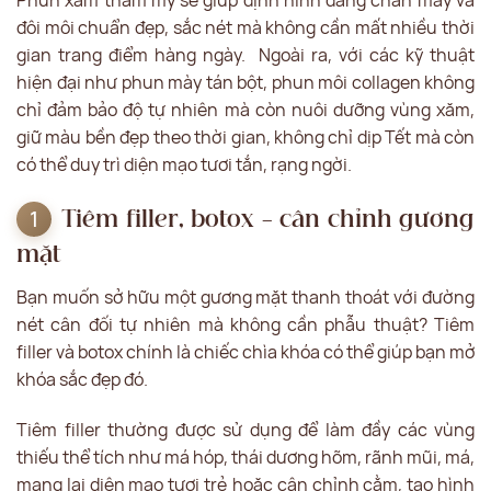
Phun xăm thẩm mỹ sẽ giúp định hình dáng chân mày và
đôi môi chuẩn đẹp, sắc nét mà không cần mất nhiều thời
gian trang điểm hàng ngày. Ngoài ra, với các kỹ thuật
hiện đại như phun mày tán bột, phun môi collagen không
chỉ đảm bảo độ tự nhiên mà còn nuôi dưỡng vùng xăm,
giữ màu bền đẹp theo thời gian, không chỉ dịp Tết mà còn
có thể duy trì diện mạo tươi tắn, rạng ngời.
Tiêm filler, botox – cân chỉnh gương
mặt
Bạn muốn sở hữu một gương mặt thanh thoát với đường
nét cân đối tự nhiên mà không cần phẫu thuật? Tiêm
filler và botox chính là chiếc chìa khóa có thể giúp bạn mở
khóa sắc đẹp đó.
Tiêm filler thường được sử dụng để làm đầy các vùng
thiếu thể tích như má hóp, thái dương hõm, rãnh mũi, má,
mang lại diện mạo tươi trẻ hoặc cân chỉnh cằm, tạo hình