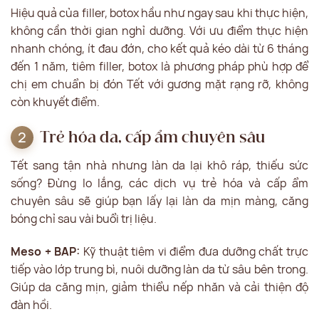
Hiệu quả của filler, botox hầu như ngay sau khi thực hiện,
không cần thời gian nghỉ dưỡng. Với ưu điểm thực hiện
nhanh chóng, ít đau đớn, cho kết quả kéo dài từ 6 tháng
đến 1 năm, tiêm filler, botox là phương pháp phù hợp để
chị em chuẩn bị đón Tết với gương mặt rạng rỡ, không
còn khuyết điểm.
Trẻ hóa da, cấp ẩm chuyên sâu
Tết sang tận nhà nhưng làn da lại khô ráp, thiếu sức
sống? Đừng lo lắng, các dịch vụ trẻ hóa và cấp ẩm
chuyên sâu sẽ giúp bạn lấy lại làn da mịn màng, căng
bóng chỉ sau vài buổi trị liệu.
Meso + BAP:
Kỹ thuật tiêm vi điểm đưa dưỡng chất trực
tiếp vào lớp trung bì, nuôi dưỡng làn da từ sâu bên trong.
Giúp da căng mịn, giảm thiểu nếp nhăn và cải thiện độ
đàn hồi.