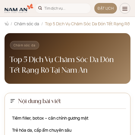
Bỏ
ĐẶT LỊCH
qua
nội
 chủ
/
Chăm sóc da
/
Top 5 Dịch Vụ Chăm Sóc Da Đón Tết Rạng Rỡ T
dung
Chăm sóc da
Top 5 Dịch Vụ Chăm Sóc Da Đón
Tết Rạng Rỡ Tại Nam An
Nội dung bài viết
Tiêm filler, botox – cân chỉnh gương mặt
Trẻ hóa da, cấp ẩm chuyên sâu