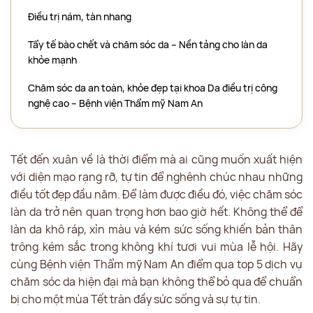
Điều trị nám, tàn nhang
Tẩy tế bào chết và chăm sóc da – Nền tảng cho làn da
khỏe mạnh
Chăm sóc da an toàn, khỏe đẹp tại khoa Da điều trị công
nghệ cao – Bệnh viện Thẩm mỹ Nam An
Tết đến xuân về là thời điểm mà ai cũng muốn xuất hiện
với diện mạo rạng rỡ, tự tin để nghênh chúc nhau những
điều tốt đẹp đầu năm. Để làm được điều đó, việc chăm sóc
làn da trở nên quan trọng hơn bao giờ hết. Không thể để
làn da khô ráp, xỉn màu và kém sức sống khiến bản thân
trông kém sắc trong không khí tươi vui mùa lễ hội. Hãy
cùng Bệnh viện Thẩm mỹ Nam An điểm qua top 5 dịch vụ
chăm sóc da hiện đại mà bạn không thể bỏ qua để chuẩn
bị cho một mùa Tết tràn đầy sức sống và sự tự tin.