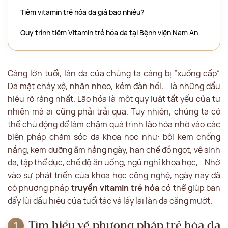
Tiêm vitamin trẻ hóa da giá bao nhiêu?
Quy trình tiêm Vitamin trẻ hóa da tại Bệnh viện Nam An
Càng lớn tuổi, làn da của chúng ta càng bị “xuống cấp”.
Da mặt chảy xệ, nhăn nheo, kém đàn hồi,… là những dấu
hiệu rõ ràng nhất. Lão hóa là một quy luật tất yếu của tự
nhiên mà ai cũng phải trải qua. Tuy nhiên, chúng ta có
thể chủ động để làm chậm quá trình lão hóa nhờ vào các
biện pháp chăm sóc da khoa học như: bôi kem chống
nắng, kem dưỡng ẩm hằng ngày, hạn chế đồ ngọt, vệ sinh
da, tập thể dục, chế độ ăn uống, ngủ nghỉ khoa học,… Nhờ
vào sự phát triển của khoa học công nghệ, ngày nay đã
có phương pháp
truyền vitamin trẻ hóa
có thể giúp bạn
đẩy lùi dấu hiệu của tuổi tác và lấy lại làn da căng mướt.
Tìm hiểu về phương pháp trẻ hóa da