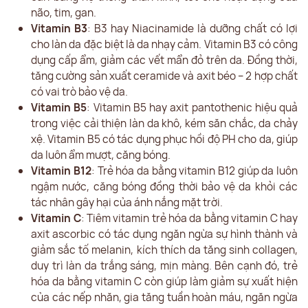
não, tim, gan.
Vitamin B3
: B3 hay Niacinamide là dưỡng chất có lợi
cho làn da đặc biệt là da nhạy cảm. Vitamin B3 có công
dụng cấp ẩm, giảm các vết mẩn đỏ trên da. Đồng thời,
tăng cường sản xuất ceramide và axit béo – 2 hợp chất
có vai trò bảo vệ da.
Vitamin B5
: Vitamin B5 hay axit pantothenic hiệu quả
trong việc cải thiện làn da khô, kém săn chắc, da chảy
xệ. Vitamin B5 có tác dụng phục hồi độ PH cho da, giúp
da luôn ẩm mượt, căng bóng.
Vitamin B12
: Trẻ hóa da bằng vitamin B12 giúp da luôn
ngậm nước, căng bóng đồng thời bảo vệ da khỏi các
tác nhân gây hại của ánh nắng mặt trời.
Vitamin C
: Tiêm vitamin trẻ hóa da bằng vitamin C hay
axit ascorbic có tác dụng ngăn ngừa sự hình thành và
giảm sắc tố melanin, kích thích da tăng sinh collagen,
duy trì làn da trắng sáng, mịn màng. Bên cạnh đó, trẻ
hóa da bằng vitamin C còn giúp làm giảm sự xuất hiện
của các nếp nhăn, gia tăng tuần hoàn máu, ngăn ngừa