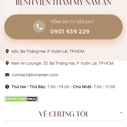
BỆNH VIỆN THẨM MỸ NAM AN
TỔNG ĐÀI TƯ VẤN 24/7
0901 939 229
45A, Ba Tháng Hai, P. Vườn Lài, TP.HCM
Nam An Lounge: 33, Ba Tháng Hai, P. Vườn Lài, TP.HCM
contact@bvnaman.com
Thứ Hai - Thứ Bảy:
7:00 - 19:00 -
Chủ Nhật:
7:00 - 17:00
VỀ CHÚNG TÔI