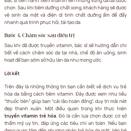
Bác sĩ tiến hành tiêm vitamin lên những vùng da đã được
chọn. Sau khi tiêm dưỡng chất xong, khách hàng sẽ được
vệ sinh da mặt và điện di tinh chất dưỡng ẩm để đẩy
nhanh quá trình phục hồi, tái tạo da.
Bước 4. Chăm sóc sau điều trị
Sau khi đã được truyền vitamin, bác sĩ sẽ hướng dẫn chi
tiết về cách chăm sóc da tại nhà, chế độ ăn uống, sinh
hoạt để bạn sớm sở hữu làn da như mong ước.
Lời kết
Trên đây là những thông tin bạn cần biết về dịch vụ trẻ
hóa da bằng cách tiêm vitamin. Đây được xem như liều
“thuốc tiên” giúp bạn “cải lão hoàn đồng”, duy trì mãi nét
đẹp thanh xuân. Một điều quan trọng khi thực hiện
truyền vitamin trẻ hóa
. Đó là cần lựa chọn được cơ sở
thẩm mỹ uy tín, đáp ứng các tiêu chí an toàn. Nếu bạn
đang quan tâm đến phương pháp trẻ hóa da mặt, liên hệ