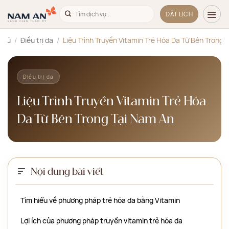
Bỏ
ĐẶT LỊCH
qua
nội
chủ
/
Điều trị da
/
Liệu Trình Truyền Vitamin Trẻ Hóa Da Từ Bên Trong 
dung
Điều trị da
Liệu Trình Truyền Vitamin Trẻ Hóa
Da Từ Bên Trong Tại Nam An
Nội dung bài viết
Tìm hiểu về phương pháp trẻ hóa da bằng Vitamin
Lợi ích của phương pháp truyền vitamin trẻ hóa da