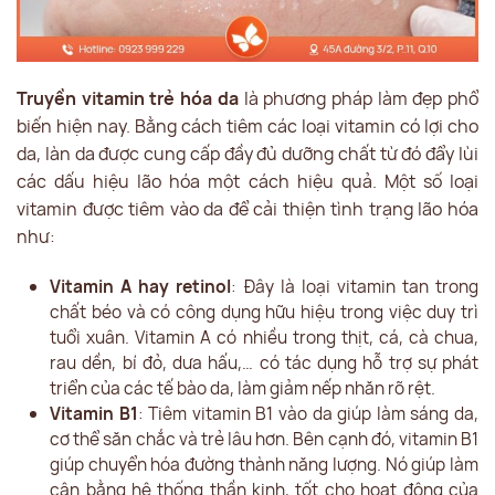
Truyền vitamin trẻ hóa da
là phương pháp làm đẹp phổ
biến hiện nay. Bằng cách tiêm các loại vitamin có lợi cho
da, làn da được cung cấp đầy đủ dưỡng chất từ đó đẩy lùi
các dấu hiệu lão hóa một cách hiệu quả. Một số loại
vitamin được tiêm vào da để cải thiện tình trạng lão hóa
như:
Vitamin A hay retinol
: Đây là loại vitamin tan trong
chất béo và có công dụng hữu hiệu trong việc duy trì
tuổi xuân. Vitamin A có nhiều trong thịt, cá, cà chua,
rau dền, bí đỏ, dưa hấu,… có tác dụng hỗ trợ sự phát
triển của các tế bào da, làm giảm nếp nhăn rõ rệt.
Vitamin B1
: Tiêm vitamin B1 vào da giúp làm sáng da,
cơ thể săn chắc và trẻ lâu hơn. Bên cạnh đó, vitamin B1
giúp chuyển hóa đường thành năng lượng. Nó giúp làm
cân bằng hệ thống thần kinh, tốt cho hoạt động của