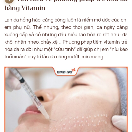
bằng Vitamin
Làn da hồng hào, căng bóng luôn là niềm mơ ước của chị
em phụ nữ. Thế nhưng, theo thời gian, da ngày càng
xuống cấp và có những dấu hiệu lão hóa rõ rệt như: da
khô, nhăn nheo, chảy xệ,… Phương pháp tiêm vitamin trẻ
hóa da ra đời như một “cứu tinh” để giúp chị em “níu kéo
tuổi xuân”, duy trì làn da căng mướt, mịn màng.