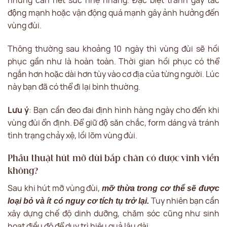
nhưng cần hết sức nhẹ nhàng. Đặc biệt tránh gây tác
động mạnh hoặc vận động quá mạnh gây ảnh hưởng đến
vùng đùi.
Thông thường sau khoảng 10 ngày thì vùng đùi sẽ hồi
phục gần như là hoàn toàn. Thời gian hồi phục có thể
ngắn hơn hoặc dài hơn tùy vào cơ địa của từng người. Lúc
này bạn đã có thể đi lại bình thường.
Lưu ý
: Bạn cần đeo đai định hình hàng ngày cho đến khi
vùng đùi ổn định. Để giữ độ săn chắc, form dáng và tránh
tình trạng chảy xệ, lồi lõm vùng đùi.
Phẫu thuật hút mỡ đùi bắp chân có được vĩnh viễn
không?
Sau khi hút mỡ vùng đùi,
mỡ thừa trong cơ thể sẽ được
Tuy nhiên bạn cần
loại bỏ và ít có nguy cơ tích tụ trở lại.
xây dựng chế độ dinh dưỡng, chăm sóc cũng như sinh
hoạt điều độ để duy trì hiệu quả lâu dài.