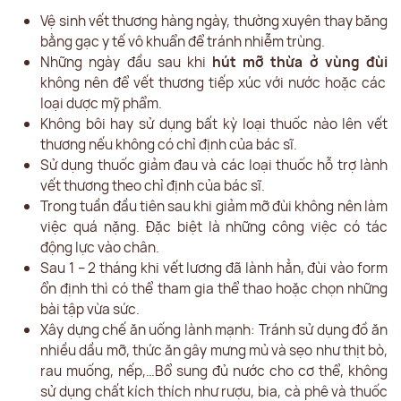
Vệ sinh vết thương hàng ngày, thường xuyên thay băng
bằng gạc y tế vô khuẩn để tránh nhiễm trùng.
Những ngày đầu sau khi
hút mỡ thừa ở vùng đùi
không nên để vết thương tiếp xúc với nước hoặc các
loại dược mỹ phẩm.
Không bôi hay sử dụng bất kỳ loại thuốc nào lên vết
thương nếu không có chỉ định của bác sĩ.
Sử dụng thuốc giảm đau và các loại thuốc hỗ trợ lành
vết thương theo chỉ định của bác sĩ.
Trong tuần đầu tiên sau khi giảm mỡ đùi không nên làm
việc quá nặng. Đặc biệt là những công việc có tác
động lực vào chân.
Sau 1 – 2 tháng khi vết lương đã lành hẳn, đùi vào form
ổn định thì có thể tham gia thể thao hoặc chọn những
bài tập vừa sức.
Xây dựng chế ăn uống lành mạnh: Tránh sử dụng đồ ăn
nhiều dầu mỡ, thức ăn gây mưng mủ và sẹo như thịt bò,
rau muống, nếp,…Bổ sung đủ nước cho cơ thể, không
sử dụng chất kích thích như rượu, bia, cà phê và thuốc