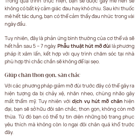
Trong quá trình thực hiện, bạn sẽ được gây mê nên sẽ
không có bất kỳ cảm giác đau hay khó chịu. Sau khi thuốc
mê hết tác dụng, bạn có thể cảm thấy đau nhức trong vài
ngày đầu.
Tuy nhiên, đây là phản ứng bình thường của cơ thể và sẽ
hết hẳn sau 5 – 7 ngày.
Phẫu thuật hút mỡ đùi
là phương
pháp ít xâm lấn, kết hợp với quy trình chăm sóc tại nhà
phù hợp thì chắc chắn sẽ không để lại sẹo.
Giúp chân thon gọn, săn chắc
Với các phương pháp giảm mỡ đùi trước đây có thể gây ra
hiện tượng da bị chảy xệ, nhăn nheo, chùng nhão gây
mất thẩm mỹ. Tuy nhiên với
dịch vụ hút mỡ chân
hiện
đại, bạn sẽ sở hữu đôi săn chắc, thon gọn, không còn mỡ
thừa. Từ đó bạn có thể tự tin diện những bộ trang phục
yêu thích mà không còn lo ngại đôi chân quá khổ trước
đây.