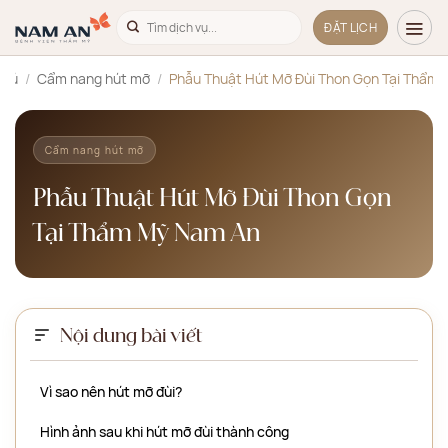
Bỏ
ĐẶT LỊCH
qua
nội
chủ
/
Cẩm nang hút mỡ
/
Phẫu Thuật Hút Mỡ Đùi Thon Gọn Tại Thẩm
dung
Cẩm nang hút mỡ
Phẫu Thuật Hút Mỡ Đùi Thon Gọn
Tại Thẩm Mỹ Nam An
Nội dung bài viết
Vì sao nên hút mỡ đùi?
Hình ảnh sau khi hút mỡ đùi thành công