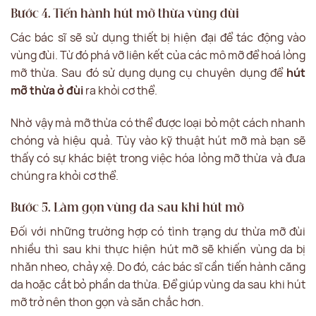
Bước 4. Tiến hành hút mỡ thừa vùng đùi
Các bác sĩ sẽ sử dụng thiết bị hiện đại để tác động vào
vùng đùi. Từ đó phá vỡ liên kết của các mô mỡ để hoá lỏng
mỡ thừa. Sau đó sử dụng dụng cụ chuyên dụng để
hút
mỡ thừa ở đùi
ra khỏi cơ thể.
Nhờ vậy mà mỡ thừa có thể được loại bỏ một cách nhanh
chóng và hiệu quả. Tùy vào kỹ thuật hút mỡ mà bạn sẽ
thấy có sự khác biệt trong việc hóa lỏng mỡ thừa và đưa
chúng ra khỏi cơ thể.
Bước 5. Làm gọn vùng da sau khi hút mỡ
Đối với những trường hợp có tình trạng dư thừa mỡ đùi
nhiều thì sau khi thực hiện hút mỡ sẽ khiến vùng da bị
nhăn nheo, chảy xệ. Do đó, các bác sĩ cần tiến hành căng
da hoặc cắt bỏ phần da thừa. Để giúp vùng da sau khi hút
mỡ trở nên thon gọn và săn chắc hơn.