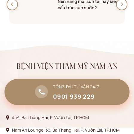
Nên nâng mũi sụn tai hay siêu
cấu trúc sụn sườn?
BỆNH VIỆN THẨM MỸ NAM AN
TỔNG ĐÀI TƯ VẤN 24/7
0901 939 229
45A, Ba Tháng Hai, P. Vườn Lài, TP.HCM
Nam An Lounge: 33, Ba Tháng Hai, P. Vườn Lài, TP.HCM