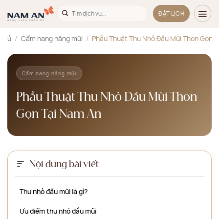
Bỏ
ĐẶT LỊCH
qua
nội
 chủ
/
Cẩm nang nâng mũi
/
Phẫu Thuật Thu Nhỏ Đầu Mũi Thon Gọn T
dung
Cẩm nang nâng mũi
Phẫu Thuật Thu Nhỏ Đầu Mũi Thon
Gọn Tại Nam An
Nội dung bài viết
Thu nhỏ đầu mũi là gì?
Ưu điểm thu nhỏ đầu mũi