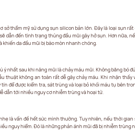
 sở thẩm mỹ sử dụng sụn silicon bản lớn. Đây là loại sụn rấ
 sẽ dẫn đến tình trạng thủng đầu mũi gây hở sụn. Hơn nữa, n
 và khiến da đầu mũi bị bào mòn nhanh chóng.
ú ý nhất sau khi nâng mũi là chảy máu mũi. Không băng bó đ
hẫu thuật không an toàn rất dễ gây chảy máu. Khi nhận thấy 
ín để được kiểm tra, sát trùng và loại bỏ khối máu tụ bên tro
dễ dẫn tới nhiều nguy cơ nhiễm trùng và hoại tử.
nhẹ là vấn đề hết sức mình thường. Tuy nhiên, nếu thời gian
hiều nguy hiểm. Đó là những phản ánh mũi đã bị nhiễm trùng nê