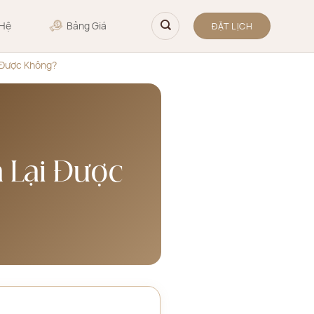
 Hệ
Bảng Giá
ĐẶT LỊCH
 Được Không?
 Lại Được