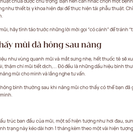
thuật chưa được chú trọng. Bạn nên cân nhắc chọn một bệnh v
g như thiết bị y khoa hiện đại để thực hiện tái phẫu thuật. C
n.
ũi, hãy tỉnh táo trước những lời mời gọi “có cánh” để tránh “
thấy mũi đã hỏng sau nâng
iệu như vùng quanh mũi và mắt sưng nhẹ, hết thuốc tê sẽ xuấ
, thậm chí mũi tiết dịch,…. Đó đều là những dấu hiệu bình thườ
 nâng mũi cho mình và lắng nghe tư vấn.
hông bình thường sau khi nâng mũi cho thấy có thể bạn đã
 mình.
 cấu trúc ban đầu của mũi, một số hiện tượng như hơi đau, sư
tình trạng này kéo dài hơn 1 tháng kèm theo một vài hiện tượn