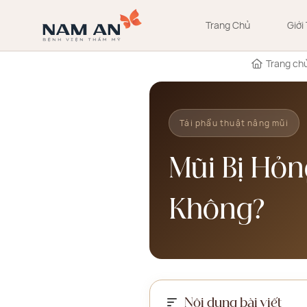
Bỏ
qua
Trang Chủ
Giới
nội
dung
Trang ch
Tái phẩu thuật nâng mũi
Mũi Bị Hỏn
Không?
Nội dung bài viết