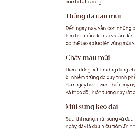
sụn bị tụt xuống.
Thủng da đầu mũi
Đến ngày nay, vẫn còn những cơ
làm bào mòn da mũi và lâu dần
có thể tạo áp lực lên vùng mũi
Chảy máu mũi
Hiện tượng bất thường đáng ch
bị nhiễm trùng do quy trình p
đến ngay bệnh viện thẩm mỹ uy t
và theo dõi, hiện tượng này rất 
Mũi sưng kéo dài
Sau khi nâng, mũi sưng và đau 
ngày, đây là dấu hiệu tiềm ẩn n