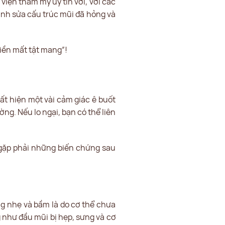
iện thẩm mỹ uy tín với, với các
hỉnh sửa cấu trúc mũi đã hỏng và
tiền mất tật mang”!
t hiện một vài cảm giác ê buốt
ng. Nếu lo ngại, bạn có thể liên
 gặp phải những biến chứng sau
ng nhẹ và bầm là do cơ thể chưa
g như đầu mũi bị hẹp, sưng và cơ