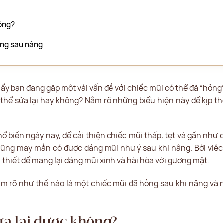
hông?
ỏng sau nâng
y bạn đang gặp một vài vấn đề với chiếc mũi có thể đã “hỏng”
thể sửa lại hay không? Nắm rõ những biểu hiện này để kịp thời
ổ biến ngày nay, để cải thiện chiếc mũi thấp, tẹt và gần như 
cũng may mắn có được dáng mũi như ý sau khi nâng. Bởi việc
n thiết để mang lại dáng mũi xinh và hài hòa với gương mặt.
nắm rõ như thế nào là một chiếc mũi đã hỏng sau khi nâng và n
ửa lại được không?