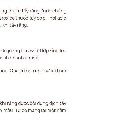
trong thuốc tẩy răng được chứng
roxide thuốc tẩy có pH hơi acid
 khi tẩy răng.
ợi quang học và 30 lớp kính lọc
t cách nhanh chóng.
ăng. Qua đó hạn chế sự tái bám
khi răng được bôi dung dịch tẩy
xỉn màu. Từ đó mang lại một hàm