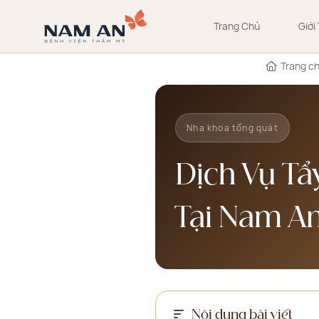
Bỏ
qua
Trang Chủ
Giới
nội
dung
Trang c
Nha khoa tổng quát
Dịch Vụ Tẩ
Tại Nam A
Nội dung bài viết