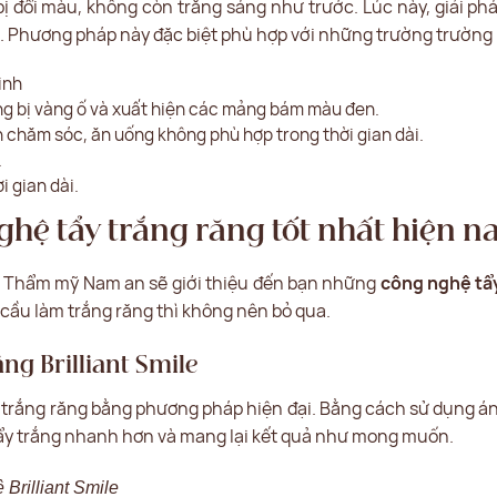
ị đổi màu, không còn trắng sáng như trước. Lúc này, giải phá
g. Phương pháp này đặc biệt phù hợp với những trường trường
inh
ng bị vàng ố và xuất hiện các mảng bám màu đen.
n chăm sóc, ăn uống không phù hợp trong thời gian dài.
.
i gian dài.
hệ tẩy trắng răng tốt nhất hiện n
ện Thẩm mỹ Nam an sẽ giới thiệu đến bạn những
công nghệ tẩy
cầu làm trắng răng thì không nên bỏ qua.
ng Brilliant Smile
 trắng răng bằng phương pháp hiện đại. Bằng cách sử dụng án
 tẩy trắng nhanh hơn và mang lại kết quả như mong muốn.
Brilliant Smile