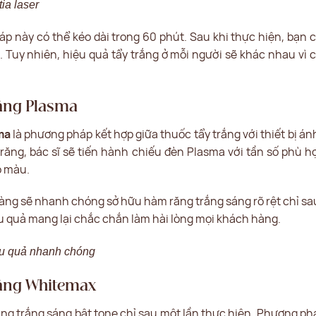
ia laser
p này có thể kéo dài trong 60 phút. Sau khi thực hiện, bạn 
 Tuy nhiên, hiệu quả tẩy trắng ở mỗi người sẽ khác nhau vì 
răng Plasma
ma
là phương pháp kết hợp giữa thuốc tẩy trắng với thiết bị á
n răng, bác sĩ sẽ tiến hành chiếu đèn Plasma với tần số phù h
ạo màu.
ng sẽ nhanh chóng sở hữu hàm răng trắng sáng rõ rệt chỉ sau 
u quả mang lại chắc chắn làm hài lòng mọi khách hàng.
ệu quả nhanh chóng
răng Whitemax
ng trắng sáng bật tone chỉ sau một lần thực hiện. Phương ph