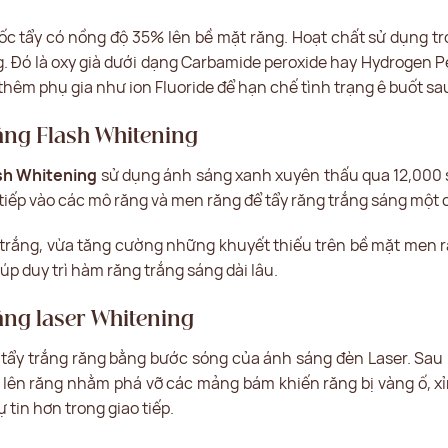
huốc tẩy có nồng độ 35% lên bề mặt răng. Hoạt chất sử dụng 
. Đó là oxy già dưới dạng Carbamide peroxide hay Hydrogen Pe
thêm phụ gia như ion Fluoride để hạn chế tình trạng ê buốt sau
ăng Flash Whitening
sh Whitening
sử dụng ánh sáng xanh xuyên thấu qua 12,000 s
tiếp vào các mô răng và men răng để tẩy răng trắng sáng mộ
trắng, vừa tăng cường những khuyết thiếu trên bề mặt men r
úp duy trì hàm răng trắng sáng dài lâu.
ăng laser Whitening
tẩy trắng răng bằng bước sóng của ánh sáng đèn Laser. Sau 
er lên răng nhằm phá vỡ các mảng bám khiến răng bị vàng ố, 
 tin hơn trong giao tiếp.