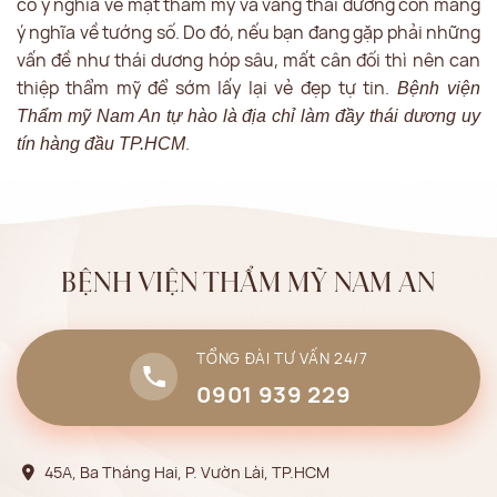
có ý nghĩa về mặt thẩm mỹ và vầng thái dương còn mang
ý nghĩa về tướng số. Do đó, nếu bạn đang gặp phải những
vấn đề như thái dương hóp sâu, mất cân đối thì nên can
thiệp thẩm mỹ để sớm lấy lại vẻ đẹp tự tin.
Bệnh viện
Thẩm mỹ Nam An
tự hào là địa chỉ làm đầy thái dương uy
.
tín hàng đầu TP.HCM
BỆNH VIỆN THẨM MỸ NAM AN
TỔNG ĐÀI TƯ VẤN 24/7
0901 939 229
45A, Ba Tháng Hai, P. Vườn Lài, TP.HCM