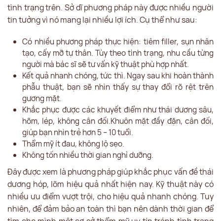
tình trạng trên. Sở dĩ phương pháp này được nhiều người
tin tưởng vì nó mang lại nhiều lợi ích. Cụ thể như sau:
Có nhiều phương pháp thực hiện: tiêm filler, sụn nhân
tạo, cấy mỡ tự thân. Tùy theo tình trạng, nhu cầu từng
người mà bác sĩ sẽ tư vấn kỹ thuật phù hợp nhất.
Kết quả nhanh chóng, tức thì. Ngay sau khi hoàn thành
phẫu thuật, bạn sẽ nhìn thấy sự thay đổi rõ rệt trên
gương mặt.
Khắc phục được các khuyết điểm như thái dương sâu,
hõm, lép, không cân đối.Khuôn mặt đầy đặn, cân đối,
giúp bạn nhìn trẻ hơn 5 – 10 tuổi.
Thẩm mỹ ít đau, không lộ sẹo.
Không tốn nhiều thời gian nghỉ dưỡng.
Đây được xem là phương pháp giúp khắc phục vấn đề thái
dương hóp, lõm hiệu quả nhất hiện nay. Kỹ thuật này có
nhiều ưu điểm vượt trội, cho hiệu quả nhanh chóng. Tuy
nhiên, để đảm bảo an toàn thì bạn nên dành thời gian để