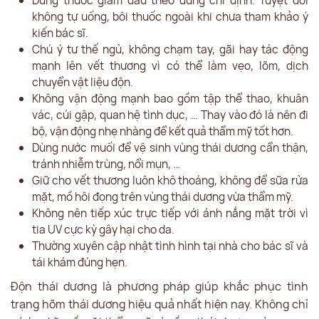
không tự uống, bôi thuốc ngoài khi chưa tham khảo ý
kiến bác sĩ.
Chú ý tư thế ngủ, không chạm tay, gãi hay tác động
mạnh lên vết thương vì có thể làm vẹo, lõm, dịch
chuyển vật liệu độn.
Không vận động mạnh bao gồm tập thể thao, khuân
vác, cúi gập, quan hệ tình dục, … Thay vào đó là nên đi
bộ, vận động nhẹ nhàng để kết quả thẩm mỹ tốt hơn.
Dùng nước muối để vệ sinh vùng thái dương cẩn thận,
tránh nhiễm trùng, nổi mụn, …
Giữ cho vết thương luôn khô thoáng, không để sữa rửa
mặt, mồ hôi đọng trên vùng thái dương vừa thẩm mỹ.
Không nên tiếp xúc trực tiếp với ánh nắng mặt trời vì
tia UV cực kỳ gây hại cho da.
Thường xuyên cập nhật tình hình tại nhà cho bác sĩ và
tái khám đúng hẹn.
Độn thái dương là phương pháp giúp khắc phục tình
trạng hõm thái dương hiệu quả nhất hiện nay. Không chỉ