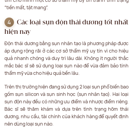
tìm cho mình một cơ sở thẩm mỹ uy tín tránh tình trạng
“tiền mất, tật mang”.
Các loại sụn độn thái dương tốt nhất
hiện nay
Độn thái dương bằng sụn nhân tạo là phương pháp được
áp dụng rộng rãi ở các cơ sở thẩm mỹ uy tín vì cho hiệu
quả nhanh chóng và duy trì lâu dài. Không ít người thắc
mắc bác sĩ sẽ sử dụng loại sụn nào để vừa đảm bảo tính
thẩm mỹ vừa cho hiệu quả bền lâu.
Trên thị trường hiện đang sử dụng 2 loại sụn phổ biến bao
gồm sụn silicon và sụn sinh học (sụn nhân tạo). Hai loại
sụn độn này đều có những ưu điểm và nhược điểm riêng.
Bác sĩ sẽ thăm khám và dựa trên tình trạng hõm thái
dương, nhu cầu, tài chính của khách hàng để quyết định
nên dùng loại sụn nào.