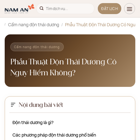
Bỏ
ĐẶT LỊCH
qua
nội
ủ
/
Cẩm nang độn thái dương
/
Phẫu Thuật Độn Thái Dương Có Nguy
dung
Cẩm nang độn thái dương
Phẫu Thuật Độn Thái Dương Có
Nguy Hiểm Không?
Nội dung bài viết
Độn thái dương là gì?
Các phương pháp độn thái dương phổ biến