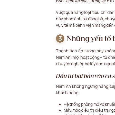
Buổi kiểm tra chất lượng tại B
Vượt qua hàng loạt tiêu chí đá
này phản ánh sự đồng bộ, chuyên
vụ y tế mà bệnh viện mang đến
Những yếu tố 
Thành tích ấn tượng này không
Nam An, mọi hoạt động – từ chi
chuyên nghiệp và lấy con người
Đầu tư bài bản vào cơ s
Nam An không ngừng nâng cấp h
khách hàng:
Hệ thống phòng mổ vô khuẩn 
Máy móc điều trị điều trị n