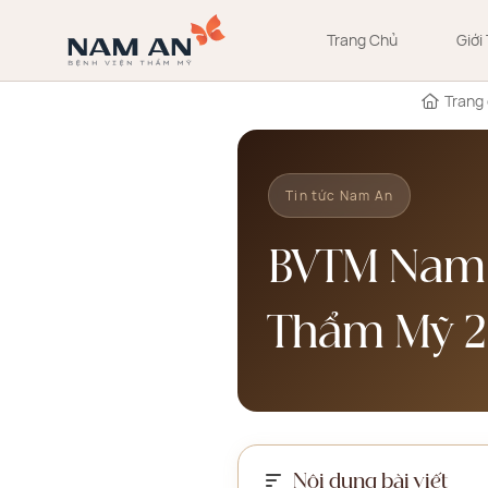
Bỏ
qua
Trang Chủ
Giới
nội
dung
Trang
Tin tức Nam An
BVTM Nam 
Thẩm Mỹ 2
Nội dung bài viết