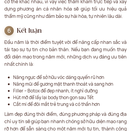
cơ thể khác nhau, vì vậy việc thăm khám trực tiếp và xây
dựng phương án cá nhân hóa sẽ giúp tối ưu hiệu quả
thẩm mỹ cũng như đảm bảo sự hài hòa, tự nhiên lâu dài.
Kết luận
Đầu năm là thời điểm tuyệt vời để nâng cấp nhan sắc và
tái tạo sự tự tin cho bản thân. Nếu bạn đang muốn thay
đổi diện mạo trong năm mới, những dịch vụ đáng ưu tiên
nhất chính là:
Nâng ngực để sở hữu vóc dáng quyến rũ hơn
Nâng mũi để gương mặt thanh thoát và sang hơn
Filler – Botox để đẹp nhanh, ít nghỉ dưỡng
Hút mỡ để lấy lại body thon gọn sau Tết
Cắt mí để đôi mắt trẻ trung và có thần hơn
Làm đẹp đúng thời điểm, đúng phương pháp và đúng địa
chỉ uy tín sẽ giúp bạn nhanh chóng sở hữu diện mạo rạng
rỡ hơn để sẵn sàng cho một năm mới tự tin, thành công