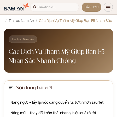
Bỏ
ĐẶT LỊCH
qua
nội
hủ
/
Tin tức Nam An
/
Các Dịch Vụ Thẩm Mỹ Giúp Bạn F5 Nhan Sắc N
dung
Tin tức Nam An
Các Dịch Vụ Thẩm Mỹ Giúp Bạn F5
Nhan Sắc Nhanh Chóng
Nội dung bài viết
Nâng ngực – lấy lại vóc dáng quyến rũ, tự tin hơn sau Tết
Nâng mũi – thay đổi thần thái nhanh, hiệu quả rõ rệt