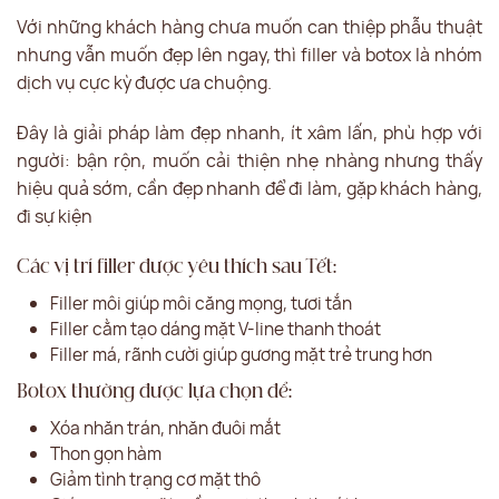
Với những khách hàng chưa muốn can thiệp phẫu thuật
nhưng vẫn muốn đẹp lên ngay, thì filler và botox là nhóm
dịch vụ cực kỳ được ưa chuộng.
Đây là giải pháp làm đẹp nhanh, ít xâm lấn, phù hợp với
người: bận rộn, muốn cải thiện nhẹ nhàng nhưng thấy
hiệu quả sớm, cần đẹp nhanh để đi làm, gặp khách hàng,
đi sự kiện
Các vị trí filler được yêu thích sau Tết:
Filler môi giúp môi căng mọng, tươi tắn
Filler cằm tạo dáng mặt V-line thanh thoát
Filler má, rãnh cười giúp gương mặt trẻ trung hơn
Botox thường được lựa chọn để:
Xóa nhăn trán, nhăn đuôi mắt
Thon gọn hàm
Giảm tình trạng cơ mặt thô