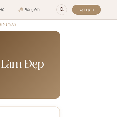
 Hệ
Bảng Giá
ĐẶT LỊCH
Tại Nam An
u Làm Đẹp