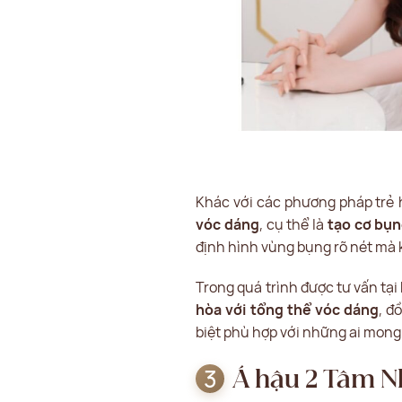
Khác với các phương pháp trẻ 
vóc dáng
, cụ thể là
tạo cơ bụn
định hình vùng bụng rõ nét mà 
Trong quá trình được tư vấn tại
hòa với tổng thể vóc dáng
, đ
biệt phù hợp với những ai mong
Á hậu 2 Tâm N