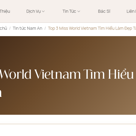
 Thiệu
Dịch Vụ
Tin Tức
Bác Sĩ
Liên
 chủ
/
Tin tức Nam An
/
Top 3 Miss World Vietnam Tìm Hiểu Làm Đẹp 
 World Vietnam Tìm Hiể
n