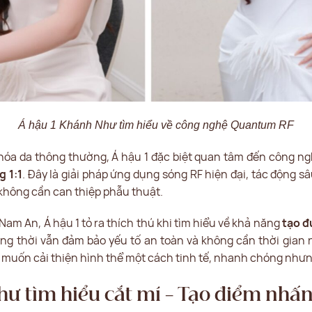
Á hậu 1 Khánh Như tìm hiểu về công nghệ Quantum RF
hóa da thông thường, Á hậu 1 đặc biệt quan tâm đến công n
g 1:1
. Đây là giải pháp ứng dụng sóng RF hiện đại, tác động s
không cần can thiệp phẫu thuật.
 Nam An, Á hậu 1 tỏ ra thích thú khi tìm hiểu về khả năng
tạo đ
ồng thời vẫn đảm bảo yếu tố an toàn và không cần thời gian
 muốn cải thiện hình thể một cách tinh tế, nhanh chóng nhưn
hư tìm hiểu cắt mí – Tạo điểm nhấn