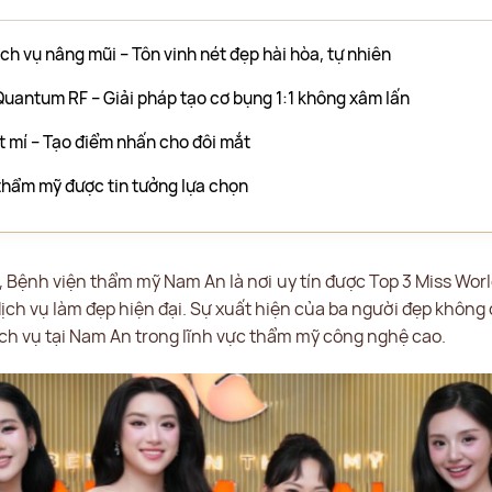
ch vụ nâng mũi – Tôn vinh nét đẹp hài hòa, tự nhiên
Quantum RF – Giải pháp tạo cơ bụng 1:1 không xâm lấn
t mí – Tạo điểm nhấn cho đôi mắt
thẩm mỹ được tin tưởng lựa chọn
 Bệnh viện thẩm mỹ Nam An là nơi uy tín được Top 3 Miss Worl
dịch vụ làm đẹp hiện đại. Sự xuất hiện của ba người đẹp khôn
ịch vụ tại Nam An trong lĩnh vực thẩm mỹ công nghệ cao.