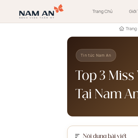
Bỏ
qua
Trang Chủ
Giới
nội
dung
Trang
Tin tức Nam An
Top 3 Miss
Tại Nam A
Nội dung bài viết