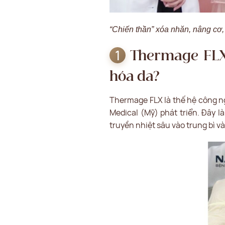
“Chiến thần” xóa nhăn, nâng cơ
Thermage FLX 
hóa da?
Thermage FLX là thế hệ công n
Medical (Mỹ) phát triển. Đây l
truyền nhiệt sâu vào trung bì và