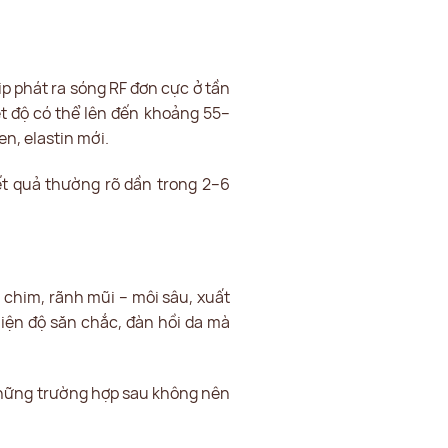
p phát ra sóng RF đơn cực ở tần
ệt độ có thể lên đến khoảng 55–
en, elastin mới.
ết quả thường rõ dần trong 2–6
 chim, rãnh mũi – môi sâu, xuất
iện độ săn chắc, đàn hồi da mà
 những trường hợp sau không nên