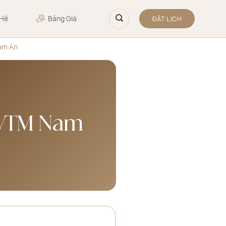
 Hệ
Bảng Giá
ĐẶT LỊCH
Nam An
 BVTM Nam