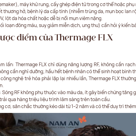
maker), máy khử rung, cấy ghép điện tử trong cơ thể hoặc phụ 
t thương hở, bệnh lý da cấp tính (nhiễm trùng da, mụn bọc lan r
V, lột da hóa chất hoặc dễ bị nổi mụn viêm nặng.
ối loạn đông máu, suy giảm miễn dịch, ung thư) cần hỏi ý kiến bá
hược điểm của Thermage FLX
m lấn: Thermage FLX chỉ dùng năng lượng RF, không cần rạch 
hông cần nghỉ dưỡng; hầu hết bệnh nhân có thể sinh hoạt bình th
u công nghệ trẻ hóa phải lặp lại nhiều lần, Thermage FLX thường
n.
: Sóng RF không phụ thuộc vào màu da, ít gây biến chứng tăng giả
ải qua hàng triệu liệu trình lâm sàng trên toàn cầu.
g cơ, săn chắc thường kéo dài từ 1–2 năm và có thể duy trì thêm n