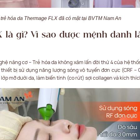
, trẻ hóa da Thermage FLX đã có mặt tại BVTM Nam An
là gì? Vì sao được mệnh danh là
ghệ nâng cơ – Trẻ hóa da không xâm lấn đời thứ 4 của hệ thố
à thiết bị sử dụng năng lượng sóng vô tuyến đơn cực (CRF –
 lớp mỡ dưới da, làm biến tính (co rút) sợi collagen và kích thíc