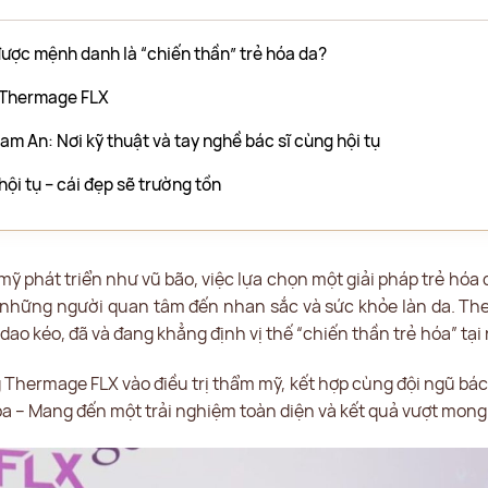
được mệnh danh là “chiến thần” trẻ hóa da?
 Thermage FLX
am An: Nơi kỹ thuật và tay nghề bác sĩ cùng hội tụ
ội tụ – cái đẹp sẽ trường tồn
ỹ phát triển như vũ bão, việc lựa chọn một giải pháp trẻ hóa
a những người quan tâm đến nhan sắc và sức khỏe làn da. T
dao kéo, đã và đang khẳng định vị thế “chiến thần trẻ hóa” tại
Thermage FLX vào điều trị thẩm mỹ, kết hợp cùng đội ngũ bác
a – Mang đến một trải nghiệm toàn diện và kết quả vượt mong 