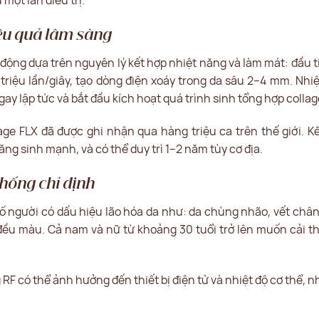
 một lần điều trị.
iệu quả lâm sàng
ng dựa trên nguyên lý kết hợp nhiệt năng và làm mát: đầu ti
triệu lần/giây, tạo dòng điện xoáy trong da sâu 2–4 mm. Nhi
ngay lập tức và bắt đầu kích hoạt quá trình sinh tổng hợp collag
e FLX đã được ghi nhận qua hàng triệu ca trên thế giới. K
tăng sinh mạnh, và có thể duy trì 1–2 năm tùy cơ địa.
hống chỉ định
 người có dấu hiệu lão hóa da như: da chùng nhão, vết chân
ều màu. Cả nam và nữ từ khoảng 30 tuổi trở lên muốn cải th
 RF có thể ảnh hưởng đến thiết bị điện tử và nhiệt độ cơ thể,