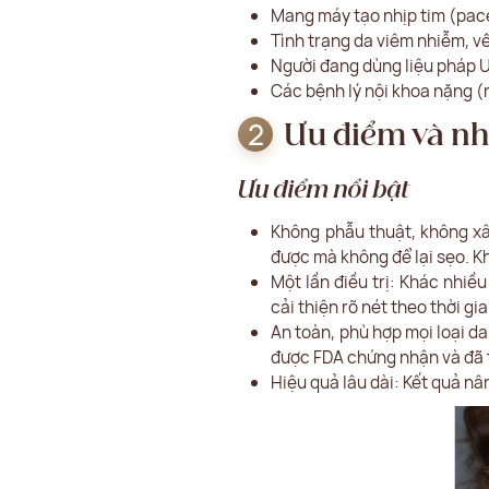
Mang máy tạo nhịp tim (pace
Tình trạng da viêm nhiễm, vế
Người đang dùng liệu pháp U
Các bệnh lý nội khoa nặng (r
Ưu điểm và n
Ưu điểm nổi bật
Không phẫu thuật, không xâ
được mà không để lại sẹo. K
Một lần điều trị: Khác nhiề
cải thiện rõ nét theo thời gia
An toàn, phù hợp mọi loại da
được FDA chứng nhận và đã tr
Hiệu quả lâu dài: Kết quả nân