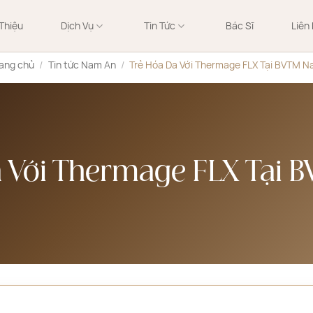
 Thiệu
Dịch Vụ
Tin Tức
Bác Sĩ
Liên
rang chủ
/
Tin tức Nam An
/
Trẻ Hóa Da Với Thermage FLX Tại BVTM 
a Với Thermage FLX Tại