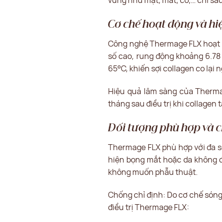
vùng như mặt, mắt, cổ,… chỉ sau
Cơ chế hoạt động và h
Công nghệ Thermage FLX hoạt độ
số cao, rung động khoảng 6.78 
65°C, khiến sợi collagen co lại 
Hiệu quả lâm sàng của Thermag
tháng sau điều trị khi collagen 
Đối tượng phù hợp và c
Thermage FLX phù hợp với đa số
hiện bọng mắt hoặc da không đ
không muốn phẫu thuật.
Chống chỉ định: Do cơ chế sóng
điều trị Thermage FLX: