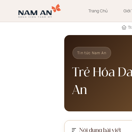
Bỏ
qua
Trang Chủ
Giới
nội
dung
T
Tin tức Nam An
Trẻ Hóa D
An
Nội dung bài viết