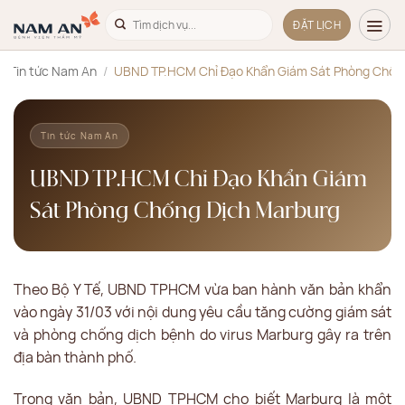
Bỏ
ĐẶT LỊCH
qua
nội
/
Tin tức Nam An
/
UBND TP.HCM Chỉ Đạo Khẩn Giám Sát Phòng Chốn
dung
Tin tức Nam An
UBND TP.HCM Chỉ Đạo Khẩn Giám
Sát Phòng Chống Dịch Marburg
Theo Bộ Y Tế, UBND TPHCM vừa ban hành văn bản khẩn
vào ngày 31/03 với nội dung yêu cầu tăng cường giám sát
và phòng chống dịch bệnh do virus Marburg gây ra trên
địa bàn thành phố.
Trong văn bản, UBND TPHCM cho biết Marburg là một