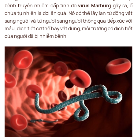
bệnh truyền nhiễm cấp tính do
virus Marburg
gây ra, ổ
chứa tự nhiên là dơi ăn quả. Nó có thể lây lan từ động vật
sang người và từ người sang người thông qua tiếp xúc với
máu, dịch tiết cơ thể hay vật dụng, môi trường có dịch tiết
của người đã bị nhiễm bệnh.