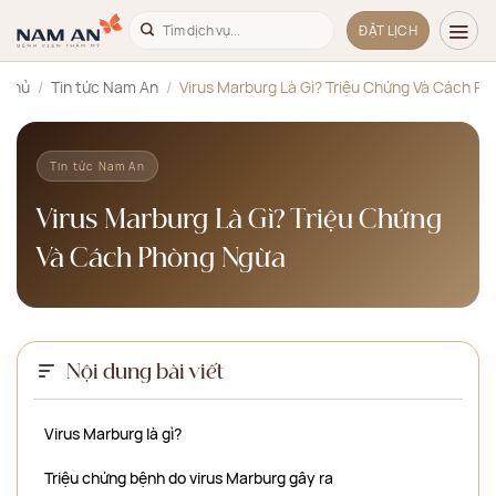
Bỏ
ĐẶT LỊCH
qua
nội
 chủ
/
Tin tức Nam An
/
Virus Marburg Là Gì? Triệu Chứng Và Cách P
dung
Tin tức Nam An
Virus Marburg Là Gì? Triệu Chứng
Và Cách Phòng Ngừa
Nội dung bài viết
Virus Marburg là gì?
Triệu chứng bệnh do virus Marburg gây ra