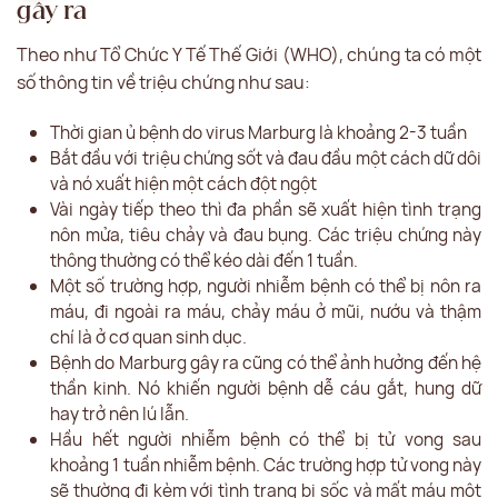
gây ra
Theo như Tổ Chức Y Tế Thế Giới (WHO), chúng ta có một
số thông tin về triệu chứng như sau:
Thời gian ủ bệnh do virus Marburg là khoảng 2-3 tuần
Bắt đầu với triệu chứng sốt và đau đầu một cách dữ dôi
và nó xuất hiện một cách đột ngột
Vài ngày tiếp theo thì đa phần sẽ xuất hiện tình trạng
nôn mửa, tiêu chảy và đau bụng. Các triệu chứng này
thông thường có thể kéo dài đến 1 tuần.
Một số trường hợp, người nhiễm bệnh có thể bị nôn ra
máu, đi ngoài ra máu, chảy máu ở mũi, nướu và thậm
chí là ở cơ quan sinh dục.
Bệnh do Marburg gây ra cũng có thể ảnh hưởng đến hệ
thần kinh. Nó khiến người bệnh dễ cáu gắt, hung dữ
hay trở nên lú lẫn.
Hầu hết người nhiễm bệnh có thể bị tử vong sau
khoảng 1 tuần nhiễm bệnh. Các trường hợp tử vong này
sẽ thường đi kèm với tình trạng bị sốc và mất máu một