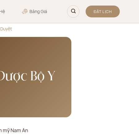
 Hệ
Bảng Giá
ĐẶT LỊCH
 Duyệt
Được Bộ Y
ẩm mỹ Nam An