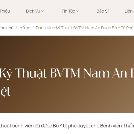
 Thiệu
Dịch Vụ
Tin Tức
Bác Sĩ
Liên
ang chủ
/
Hồ sơ
/
Danh Mục Kỹ Thuật BVTM Nam An Được Bộ Y Tế Phê
Kỹ Thuật BVTM Nam An 
ệt
 thuật bệnh viện đã được Bộ Y tế phê duyệt cho Bệnh viện Th