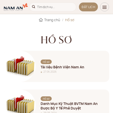
Bỏ
ĐẶT LỊCH
qua
nội
Trang chủ
/
Hồ sơ
dung
HỒ SƠ
Hồ sơ
Tài liệu Bệnh Viện Nam An
27.06.2026
Hồ sơ
Danh Mục Kỹ Thuật BVTM Nam An
Được Bộ Y Tế Phê Duyệt
29.06.2024