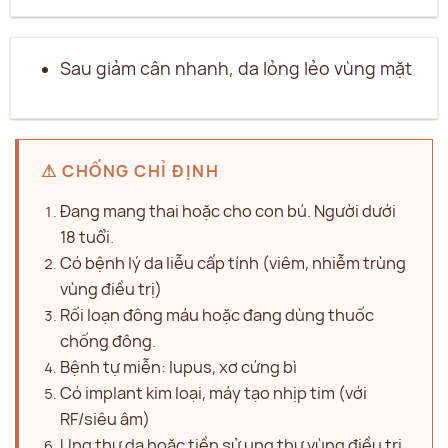
Sau giảm cân nhanh, da lỏng lẻo vùng mặt
⚠ CHỐNG CHỈ ĐỊNH
Đang mang thai hoặc cho con bú. Người dưới
18 tuổi.
Có bệnh lý da liễu cấp tính (viêm, nhiễm trùng
vùng điều trị)
Rối loạn đông máu hoặc đang dùng thuốc
chống đông.
Bệnh tự miễn: lupus, xơ cứng bì
Có implant kim loại, máy tạo nhịp tim (với
RF/siêu âm)
Ung thư da hoặc tiền sử ung thư vùng điều trị