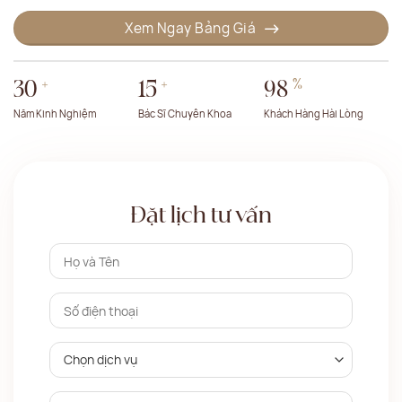
Xem Ngay Bảng Giá
+
+
%
30
15
98
Năm Kinh Nghiệm
Bác Sĩ Chuyên Khoa
Khách Hàng Hài Lòng
Đặt lịch tư vấn