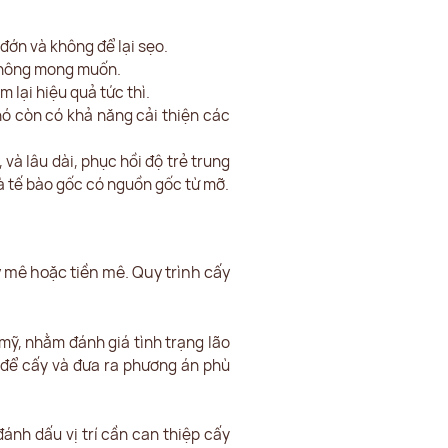
đớn và không để lại sẹo.
 không mong muốn.
 lại hiệu quả tức thì.
 nó còn có khả năng cải thiện các
à lâu dài, phục hồi độ trẻ trung
và tế bào gốc có nguồn gốc từ mỡ.
y mê hoặc tiền mê. Quy trình cấy
mỹ, nhằm đánh giá tình trạng lão
a để cấy và đưa ra phương án phù
đánh dấu vị trí cần can thiệp cấy