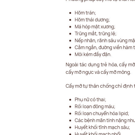
Hõm trán;
Hõm thái dương;
Má hóp mặt xương;
Trũng mắt, trũng lệ;
Nếp nhăn, rãnh sâu vùng mặ
Cằm ngắn, đường viền hàm 
Môi kém đầy đặn.
Ngoài tác dụng trẻ hóa, cấy m
cấy mỡ ngực và cấy mỡ mông.
Cấy mỡ tự thân chống chỉ định
Phụ nữ có thai;
Rối loạn đông máu;
Rối loạn chuyển hóa lipid;
Các bệnh mãn tính nặng như:
Huyết khối tĩnh mạch sâu;
Huyết khối mạch phổi.