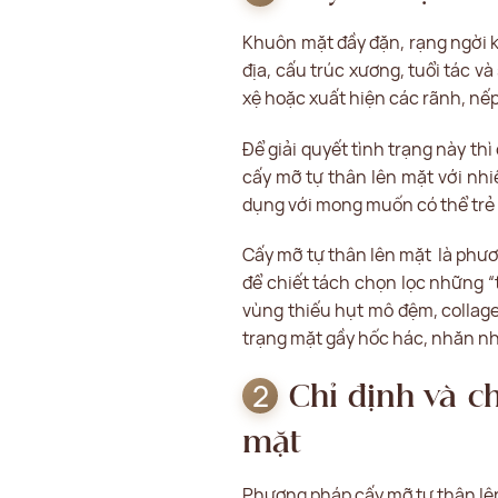
Khuôn mặt đầy đặn, rạng ngời k
địa, cấu trúc xương, tuổi tác v
xệ hoặc xuất hiện các rãnh, nếp 
Để giải quyết tình trạng này t
cấy mỡ tự thân lên mặt với nhi
dụng với mong muốn có thể trẻ 
Cấy mỡ tự thân lên mặt là phươ
để chiết tách chọn lọc những “t
vùng thiếu hụt mô đệm, collage
trạng mặt gầy hốc hác, nhăn nh
Chỉ định và c
mặt
Phương pháp cấy mỡ tự thân lên 