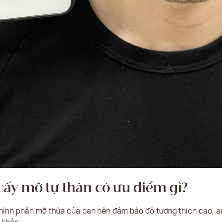
ấy mỡ tự thân có ưu điểm gì?
ính phần mỡ thừa của bạn nên đảm bảo độ tương thích cao, a