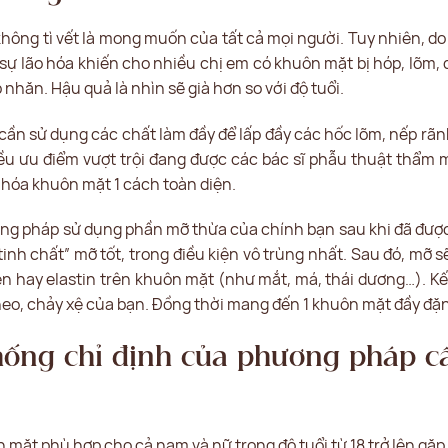
hông tì vết là mong muốn của tất cả mọi người. Tuy nhiên, d
à sự lão hóa khiến cho nhiều chị em có khuôn mặt bị hóp, lõm
nhăn. Hậu quả là nhìn sẽ già hơn so với độ tuổi.
hì cần sử dụng các chất làm đầy để lấp đầy các hốc lõm, nếp r
ều ưu điểm vượt trội đang được các bác sĩ phẫu thuật thẩm 
hóa khuôn mặt 1 cách toàn diện.
ng pháp sử dụng phần mỡ thừa của chính bạn sau khi đã được
inh chất” mỡ tốt, trong điều kiện vô trùng nhất. Sau đó, mỡ 
n hay elastin trên khuôn mặt (như mắt, má, thái dương…). Kế
eo, chảy xệ của bạn. Đồng thời mang đến 1 khuôn mặt đầy đặn,
hống chỉ định của phương pháp c
mặt phù hợp cho cả nam và nữ trong độ tuổi từ 18 trở lên gặp 