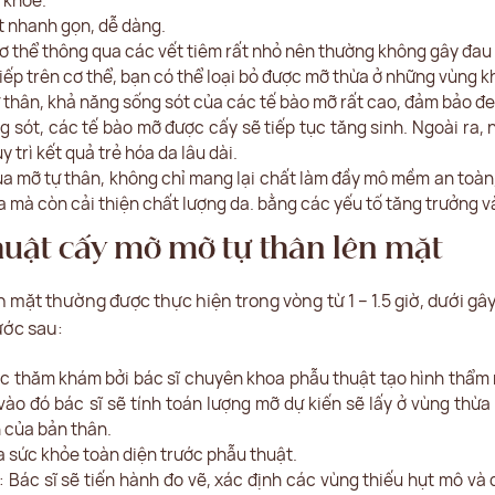
 khỏe.
ật nhanh gọn, dễ dàng.
 thể thông qua các vết tiêm rất nhỏ nên thường không gây đau 
tiếp trên cơ thể, bạn có thể loại bỏ được mỡ thừa ở những vùng
 thân, khả năng sống sót của các tế bào mỡ rất cao, đảm bảo đem
ng sót, các tế bào mỡ được cấy sẽ tiếp tục tăng sinh. Ngoài ra,
uy trì kết quả trẻ hóa da lâu dài.
a mỡ tự thân, không chỉ mang lại chất làm đầy mô mềm an toàn, v
da mà còn cải thiện chất lượng da. bằng các yếu tố tăng trưởng 
huật cấy mỡ mỡ tự thân lên mặt
mặt thường được thực hiện trong vòng từ 1 – 1.5 giờ, dưới gâ
ước sau:
ợc thăm khám bởi bác sĩ chuyên khoa phẫu thuật tạo hình thẩm 
vào đó bác sĩ sẽ tính toán lượng mỡ dự kiến sẽ lấy ở vùng thừ
 của bản thân.
a sức khỏe toàn diện trước phẫu thuật.
: Bác sĩ sẽ tiến hành đo vẽ, xác định các vùng thiếu hụt mô và 