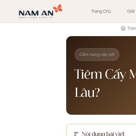
Bỏ
qua
Trang Chủ
Giới
nội
dung
Tran
Cẩm nang cấy mỡ
Tiêm Cấy 
Lâu?
Nội dung bài viết