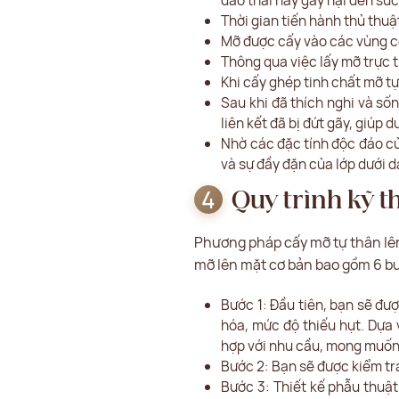
đào thải hay gây hại đến sức
Thời gian tiến hành thủ thu
Mỡ được cấy vào các vùng cơ
Thông qua việc lấy mỡ trực 
Khi cấy ghép tinh chất mỡ tự
Sau khi đã thích nghi và số
liên kết đã bị đứt gãy, giúp d
Nhờ các đặc tính độc đáo củ
và sự đầy đặn của lớp dưới 
Quy trình kỹ t
Phương pháp cấy mỡ tự thân lên 
mỡ lên mặt cơ bản bao gồm 6 b
Bước 1: Đầu tiên, bạn sẽ đư
hóa, mức độ thiếu hụt. Dựa 
hợp với nhu cầu, mong muốn
Bước 2: Bạn sẽ được kiểm tr
Bước 3: Thiết kế phẫu thuật