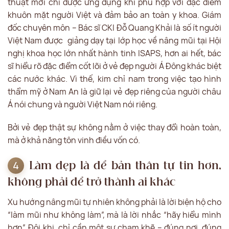
thuật mới chỉ được ứng dụng khi phù hợp với đặc điểm
khuôn mặt người Việt và đảm bảo an toàn y khoa. Giám
đốc chuyên môn – Bác sĩ CKI Đỗ Quang Khải là số ít người
Việt Nam được giảng dạy tại lớp học về nâng mũi tại Hội
nghị khoa học lớn nhất hành tinh ISAPS, hơn ai hết, bác
sĩ hiểu rõ đặc điểm cốt lõi ở vẻ đẹp người Á Đông khác biệt
các nước khác. Vì thế, kim chỉ nam trong việc tạo hình
thẩm mỹ ở Nam An là giữ lại vẻ đẹp riêng của người châu
Á nói chung và người Việt Nam nói riêng.
Bởi vẻ đẹp thật sự không nằm ở việc thay đổi hoàn toàn,
mà ở khả năng tôn vinh điều vốn có.
Làm đẹp là để bản thân tự tin hơn,
không phải để trở thành ai khác
Xu hướng nâng mũi tự nhiên không phải là lời biện hộ cho
“làm mũi như không làm”, mà là lời nhắc “hãy hiểu mình
hơn”. Đôi khi, chỉ cần một sự chạm khẽ – đúng nơi, đúng