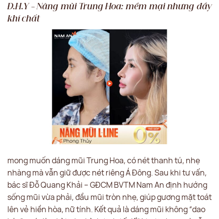
Đ.H.Y – Nâng mũi Trung Hoa: mềm mại nhưng đầy
khí chất
mong muốn dáng mũi Trung Hoa, có nét thanh tú, nhẹ
nhàng mà vẫn giữ được nét riêng Á Đông. Sau khi tư vấn,
bác sĩ Đỗ Quang Khải – GĐCM BVTM Nam An định hướng
sống mũi vừa phải, đầu mũi tròn nhẹ, giúp gương mặt toát
lên vẻ hiền hòa, nữ tính. Kết quả là dáng mũi không “dao