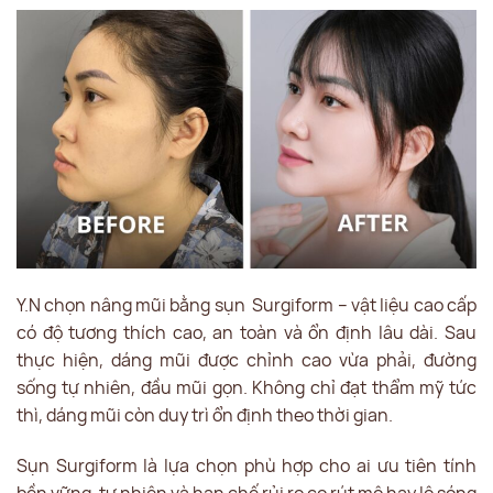
Y.N chọn nâng mũi bằng sụn Surgiform – vật liệu cao cấp
có độ tương thích cao, an toàn và ổn định lâu dài. Sau
thực hiện, dáng mũi được chỉnh cao vừa phải, đường
sống tự nhiên, đầu mũi gọn. Không chỉ đạt thẩm mỹ tức
thì, dáng mũi còn duy trì ổn định theo thời gian.
Sụn Surgiform là lựa chọn phù hợp cho ai ưu tiên tính
bền vững, tự nhiên và hạn chế rủi ro co rút mô hay lộ sóng