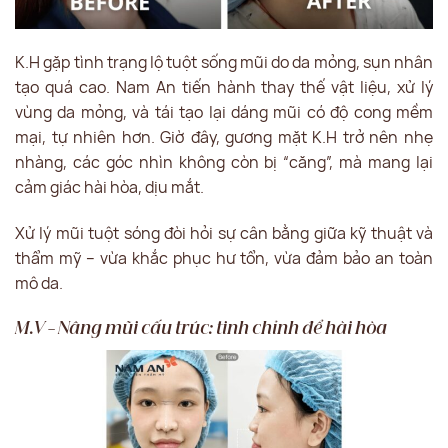
K.H gặp tình trạng lộ tuột sống mũi do da mỏng, sụn nhân
tạo quá cao. Nam An tiến hành thay thế vật liệu, xử lý
vùng da mỏng, và tái tạo lại dáng mũi có độ cong mềm
mại, tự nhiên hơn. Giờ đây, gương mặt K.H trở nên nhẹ
nhàng, các góc nhìn không còn bị “căng”, mà mang lại
cảm giác hài hòa, dịu mắt.
Xử lý mũi tuột sóng đòi hỏi sự cân bằng giữa kỹ thuật và
thẩm mỹ – vừa khắc phục hư tổn, vừa đảm bảo an toàn
mô da.
M.V – Nâng mũi cấu trúc: tinh chỉnh để hài hòa