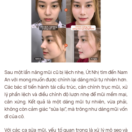
Sau một lần nâng mũi cũ bị lệch nhẹ, Út Nhị tìm đến Nam
An với mong muốn được chỉnh lại dáng mũi tự nhiên hơn.
Các bác sĩ tiến hành tái cấu trúc, cân chỉnh trục mũi, xử
lý phần lệch và điều chỉnh độ lượn nhẹ để mũi mềm mại,
cân xứng. Kết quả là một dáng mũi tự nhiên, vừa phải,
không còn cảm giác “sửa lại”, mà trông như dáng mũi vốn
dĩ của cô.
Với các ca sửa mũi, yếu tố quan trọng là xử lý mô sẹo và