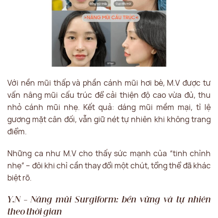
Với nền mũi thấp và phần cánh mũi hơi bè, M.V được tư
vấn nâng mũi cấu trúc để cải thiện độ cao vừa đủ, thu
nhỏ cánh mũi nhẹ. Kết quả: dáng mũi mềm mại, tỉ lệ
gương mặt cân đối, vẫn giữ nét tự nhiên khi không trang
điểm.
Những ca như M.V cho thấy sức mạnh của “tinh chỉnh
nhẹ” – đôi khi chỉ cần thay đổi một chút, tổng thể đã khác
biệt rõ.
Y.N – Nâng mũi Surgiform: bền vững và tự nhiên
theo thời gian