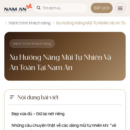
Bỏ
ĐẶT LỊCH
qua
nội
hủ
/
Hành trình khách hàng
/
Xu Hướng Nâng Mũi Tự Nhiên Và An Toàn
dung
Hành trình khách hàng
Xu Hướng Nâng Mũi Tự Nhiên Và
An Toàn Tại Nam An
Nội dung bài viết
Đẹp vừa đủ – Giữ lại nét riêng
Những câu chuyện thật về các dáng mũi tự nhiên khi “vẻ