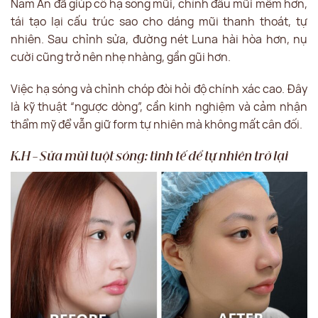
Nam An đã giúp cô hạ sống mũi, chỉnh đầu mũi mềm hơn,
tái tạo lại cấu trúc sao cho dáng mũi thanh thoát, tự
nhiên. Sau chỉnh sửa, đường nét Luna hài hòa hơn, nụ
cười cũng trở nên nhẹ nhàng, gần gũi hơn.
Việc hạ sóng và chỉnh chóp đòi hỏi độ chính xác cao. Đây
là kỹ thuật “ngược dòng”, cần kinh nghiệm và cảm nhận
thẩm mỹ để vẫn giữ form tự nhiên mà không mất cân đối.
K.H – Sửa mũi tuột sóng: tinh tế để tự nhiên trở lại